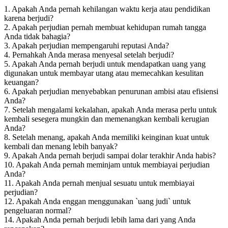
1. Apakah Anda pernah kehilangan waktu kerja atau pendidikan
karena berjudi?
2. Apakah perjudian pernah membuat kehidupan rumah tangga
Anda tidak bahagia?
3. Apakah perjudian mempengaruhi reputasi Anda?
4. Pernahkah Anda merasa menyesal setelah berjudi?
5. Apakah Anda pernah berjudi untuk mendapatkan uang yang
digunakan untuk membayar utang atau memecahkan kesulitan
keuangan?
6. Apakah perjudian menyebabkan penurunan ambisi atau efisiensi
Anda?
7. Setelah mengalami kekalahan, apakah Anda merasa perlu untuk
kembali sesegera mungkin dan memenangkan kembali kerugian
Anda?
8. Setelah menang, apakah Anda memiliki keinginan kuat untuk
kembali dan menang lebih banyak?
9. Apakah Anda pernah berjudi sampai dolar terakhir Anda habis?
10. Apakah Anda pernah meminjam untuk membiayai perjudian
Anda?
11. Apakah Anda pernah menjual sesuatu untuk membiayai
perjudian?
12. Apakah Anda enggan menggunakan `uang judi` untuk
pengeluaran normal?
14. Apakah Anda pernah berjudi lebih lama dari yang Anda