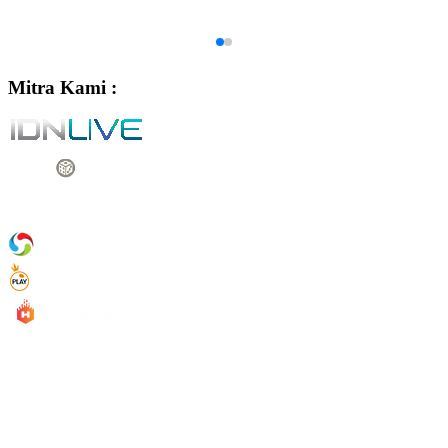
Mitra Kami :