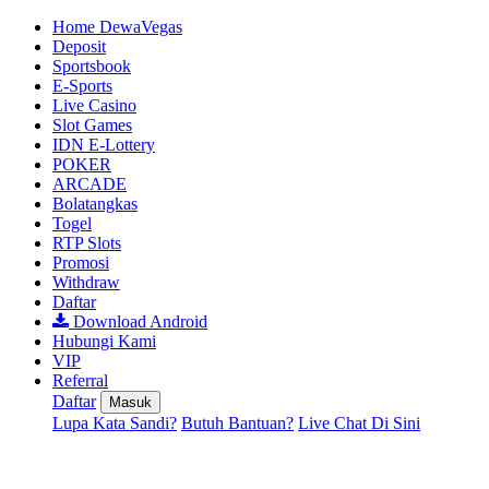
Home DewaVegas
Deposit
Sportsbook
E-Sports
Live Casino
Slot Games
IDN E-Lottery
POKER
ARCADE
Bolatangkas
Togel
RTP Slots
Promosi
Withdraw
Daftar
Download Android
Hubungi Kami
VIP
Referral
Daftar
Masuk
Lupa Kata Sandi?
Butuh Bantuan?
Live Chat Di Sini