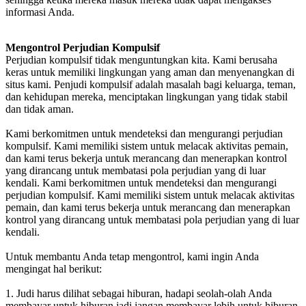
informasi Anda.
Mengontrol Perjudian Kompulsif
Perjudian kompulsif tidak menguntungkan kita. Kami berusaha
keras untuk memiliki lingkungan yang aman dan menyenangkan di
situs kami. Penjudi kompulsif adalah masalah bagi keluarga, teman,
dan kehidupan mereka, menciptakan lingkungan yang tidak stabil
dan tidak aman.
Kami berkomitmen untuk mendeteksi dan mengurangi perjudian
kompulsif. Kami memiliki sistem untuk melacak aktivitas pemain,
dan kami terus bekerja untuk merancang dan menerapkan kontrol
yang dirancang untuk membatasi pola perjudian yang di luar
kendali. Kami berkomitmen untuk mendeteksi dan mengurangi
perjudian kompulsif. Kami memiliki sistem untuk melacak aktivitas
pemain, dan kami terus bekerja untuk merancang dan menerapkan
kontrol yang dirancang untuk membatasi pola perjudian yang di luar
kendali.
Untuk membantu Anda tetap mengontrol, kami ingin Anda
mengingat hal berikut:
1. Judi harus dilihat sebagai hiburan, hadapi seolah-olah Anda
membayar untuk hiburan jadi jangan membayar lebih untuk hiburan