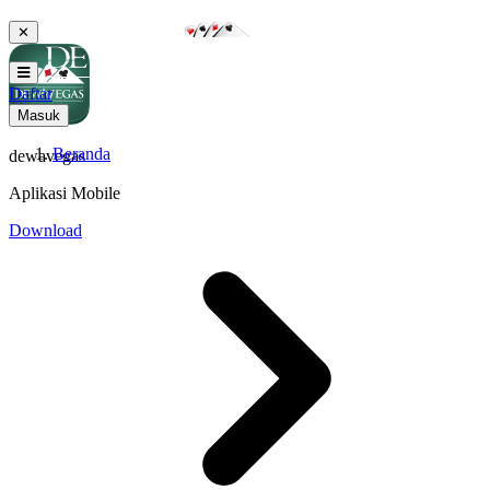
✕
Daftar
Masuk
Beranda
dewavegas
Aplikasi Mobile
Download