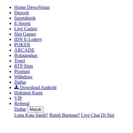
Home DewaVegas
Deposit
Sportsbook
E-Sports
Live Casino
Slot Games
IDN E-Lottery
POKER
ARCADE
Bolatangkas
Togel
RTP Slots
Promosi
Withdraw
Daftar
Download Android
Hubungi Kami
VIP
Referral
Daftar
Masuk
Lupa Kata Sandi?
Butuh Bantuan?
Live Chat Di Sini