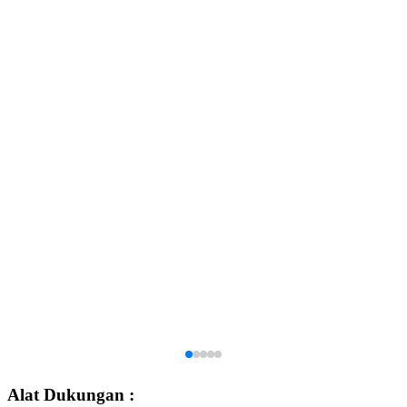
Alat Dukungan :