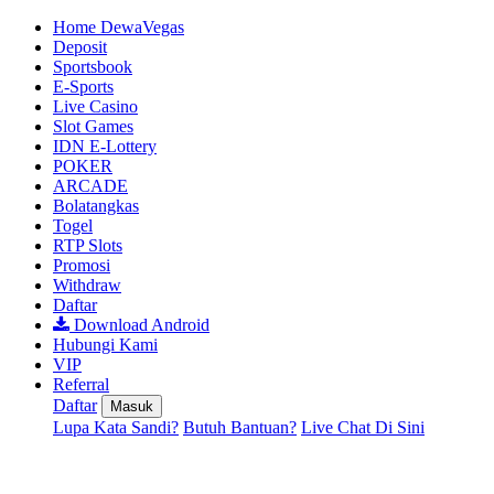
Home DewaVegas
Deposit
Sportsbook
E-Sports
Live Casino
Slot Games
IDN E-Lottery
POKER
ARCADE
Bolatangkas
Togel
RTP Slots
Promosi
Withdraw
Daftar
Download Android
Hubungi Kami
VIP
Referral
Daftar
Masuk
Lupa Kata Sandi?
Butuh Bantuan?
Live Chat Di Sini