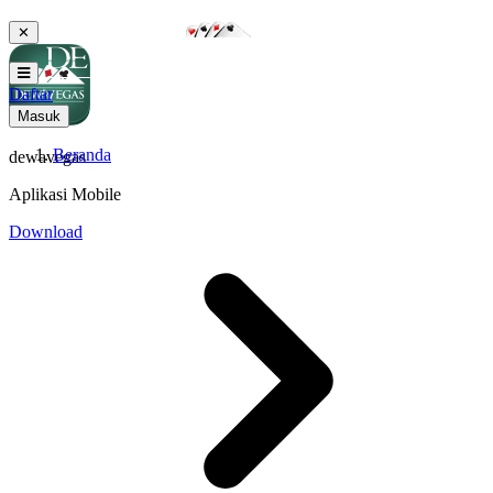
✕
Daftar
Masuk
Beranda
dewavegas
Aplikasi Mobile
Download