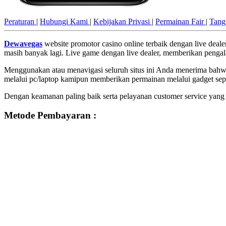
Peraturan
|
Hubungi Kami
|
Kebijakan Privasi
|
Permainan Fair
|
Tang
Dewavegas
website promotor casino online terbaik dengan live deal
masih banyak lagi. Live game dengan live dealer, memberikan penga
Menggunakan atau menavigasi seluruh situs ini Anda menerima bah
melalui pc/laptop kamipun memberikan permainan melalui gadget s
Dengan keamanan paling baik serta pelayanan customer service yang
Metode Pembayaran :