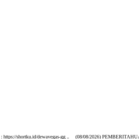
: https://shortku.id/dewavegas-gg ..
(08/08/2026)
PEMBERITAHUA