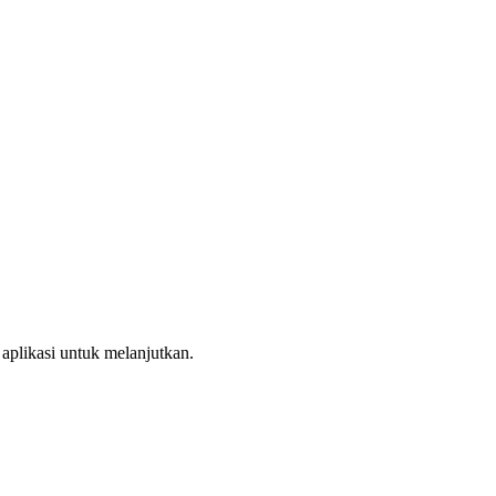
 aplikasi untuk melanjutkan.