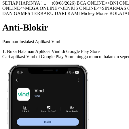
SETIAP HARINYA ! ..
(08/08/2026)
BCA ONLINE<>BNI ON
ONLINE<>MEGA ONLINE<>JENIUS ONLINE<>SINARMAS 
DAN GAMES TERBARU DARI KAMI Mickey Mouse BOLATA
Anti-Blokir
Panduan Instalasi Aplikasi Vind
1. Buka Halaman Aplikasi Vind di Google Play Store
Cari aplikasi Vind di Google Play Store hingga muncul halaman seperti