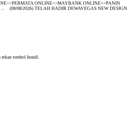
LINE<>PERMATA ONLINE<>MAYBANK ONLINE<>PANIN
E ..
(08/08/2026)
TELAH HADIR DEWAVEGAS NEW DESIGN
 tekan tombol Install.