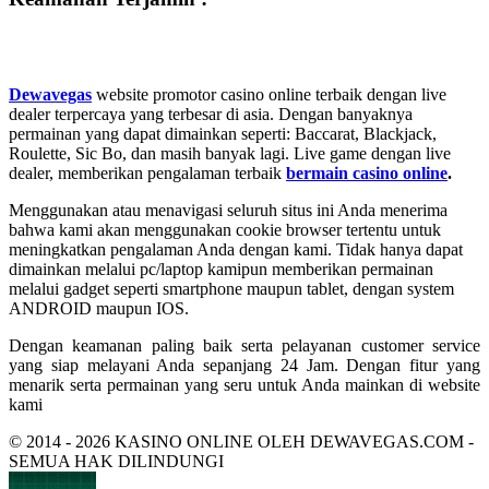
Dewavegas
website promotor casino online terbaik dengan live
dealer terpercaya yang terbesar di asia. Dengan banyaknya
permainan yang dapat dimainkan seperti: Baccarat, Blackjack,
Roulette, Sic Bo, dan masih banyak lagi. Live game dengan live
dealer, memberikan pengalaman terbaik
bermain casino online
.
Menggunakan atau menavigasi seluruh situs ini Anda menerima
bahwa kami akan menggunakan cookie browser tertentu untuk
meningkatkan pengalaman Anda dengan kami. Tidak hanya dapat
dimainkan melalui pc/laptop kamipun memberikan permainan
melalui gadget seperti smartphone maupun tablet, dengan system
ANDROID maupun IOS.
Dengan keamanan paling baik serta pelayanan customer service
yang siap melayani Anda sepanjang 24 Jam. Dengan fitur yang
menarik serta permainan yang seru untuk Anda mainkan di website
kami
© 2014 - 2026 KASINO ONLINE OLEH DEWAVEGAS.COM -
SEMUA HAK DILINDUNGI