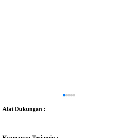
Alat Dukungan :
Keamanan Terjamin :