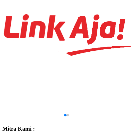
Mitra Kami :