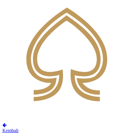
Kembali